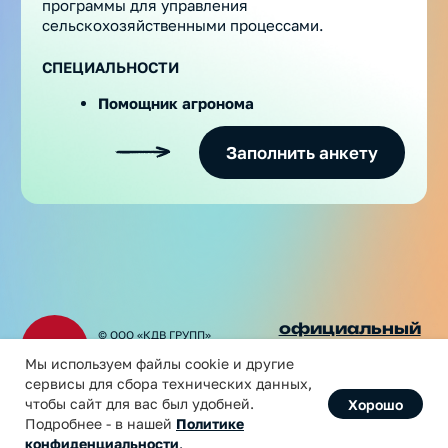
telegram
КОНФИДЕНЦИАЛЬНОСТИ
О потенциальных или совершенных коррупционных, мошеннических
и любых иных нарушениях законодательства, связанных с компанией
и/или ее сотрудниками, пишите по адресу:
hotline@kdvm.ru
Мы используем файлы cookie и другие
сервисы для сбора технических данных,
чтобы сайт для вас был удобней.
Хорошо
Подробнее - в нашей
Политике
конфиденциальности
.