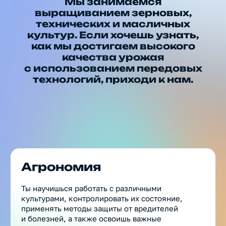
Агрономия
Ты научишься работать с различными
культурами, контролировать их состояние,
применять методы защиты от вредителей
и болезней, а также освоишь важные
программы для управления
сельскохозяйственными процессами.
СПЕЦИАЛЬНОСТИ
Помощник агронома
Заполнить анкету
официальный
© OOO «КДВ ГРУПП»
канал в
ПОЛИТИКА