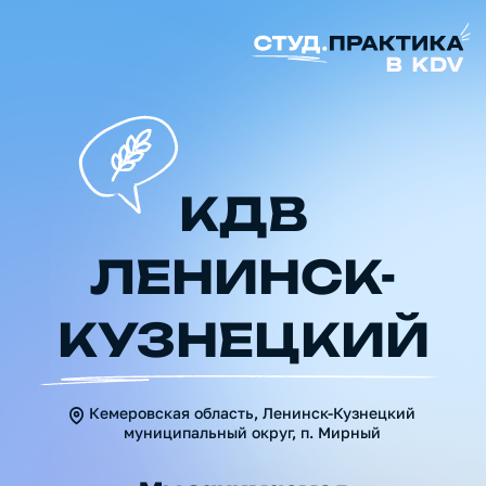
КДВ
ЛЕНИНСК-
КУЗНЕЦКИЙ
Кемеровская область, Ленинск-Кузнецкий
муниципальный округ, п. Мирный
Мы занимаемся
выращиванием зерновых,
технических и масличных
культур. Если хочешь узнать,
как мы достигаем высокого
качества урожая
с использованием передовых
технологий, приходи к нам.