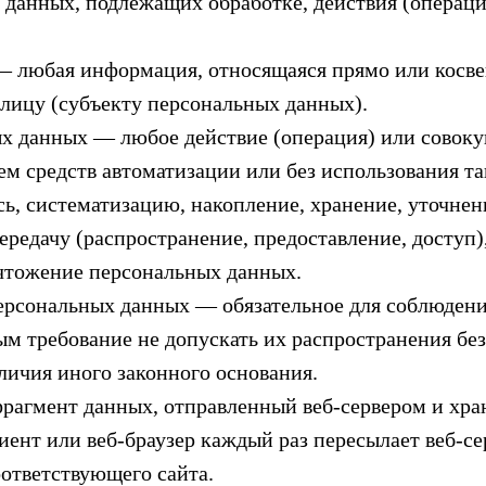
 данных, подлежащих обработке, действия (операци
 — любая информация, относящаяся прямо или косве
лицу (субъекту персональных данных).
ых данных — любое действие (операция) или совоку
м средств автоматизации или без использования т
сь, систематизацию, накопление, хранение, уточнен
ередачу (распространение, предоставление, доступ)
ичтожение персональных данных.
персональных данных — обязательное для соблюден
м требование не допускать их распространения без
ичия иного законного основания.
 фрагмент данных, отправленный веб-сервером и хр
лиент или веб-браузер каждый раз пересылает веб-с
ответствующего сайта.