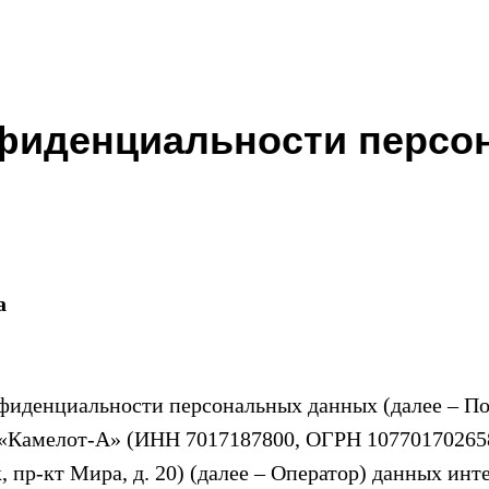
фиденциальности
персо
а
фиденциальности персональных данных (далее – По
«Камелот-А» (ИНН 7017187800, ОГРН 107701702658
к, пр-кт Мира, д. 20) (далее – Оператор) данных инт