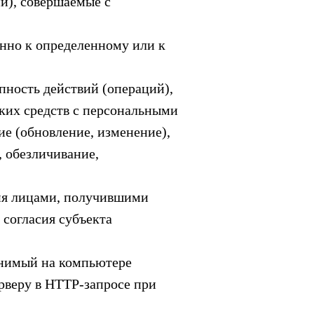
и), совершаемые с
нно к определенному или к
пность действий (операций),
аких средств с персональными
ие (обновление, изменение),
, обезличивание,
ия лицами, получившими
 согласия субъекта
анимый на компьютере
ерверу в HTTP-запросе при