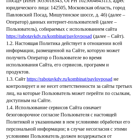
Посад» (ИНН 5035018343, ОГРН 1025004643113, адрес
юридического лица: 142505, Московская область, город
Павловский Посад, Мишутинское шоссе, д. 4б) (далее –
Оператор) данных интернет-пользователей (далее –
Пользователь), собираемых с использованием сайта
https://rabotavkdv.ru/kombinat/pavlovposad
(далее – Сайт).
1.2. Настоящая Политика действует в отношении всей
информации, размещенной на Сайте, которую может
получить Оператор о Пользователе во время
использования Сайта, его сервисов, программ и
продуктов.
1.3. Сайт
https://rabotavkdv.ru/kombinat/pavlovposad
не
контролирует и не несет ответственности за сайты третьих
лиц, на которые Пользователь может перейти по ссылкам,
доступным на Сайте.
1.4. Использование сервисов Сайта означает
безоговорочное согласие Пользователя с настоящей
Политикой и указанными в нем условиями обработки его
персональной информации; в случае несогласия с этими
условиями Пользователь должен воздержаться от